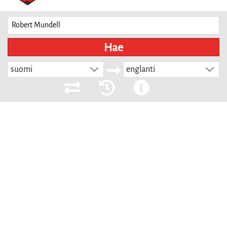
Hae
suomi
englanti