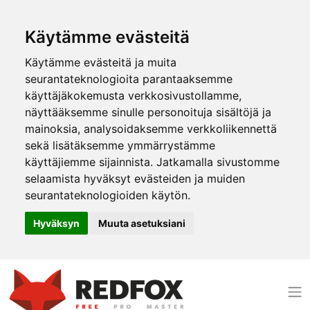
Käytämme evästeitä
Käytämme evästeitä ja muita
seurantateknologioita parantaaksemme
käyttäjäkokemusta verkkosivustollamme,
näyttääksemme sinulle personoituja sisältöjä ja
mainoksia, analysoidaksemme verkkoliikennettä
sekä lisätäksemme ymmärrystämme
käyttäjiemme sijainnista. Jatkamalla sivustomme
selaamista hyväksyt evästeiden ja muiden
seurantateknologioiden käytön.
Hyväksyn
Muuta asetuksiani