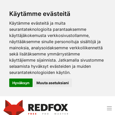
Käytämme evästeitä
Käytämme evästeitä ja muita
seurantateknologioita parantaaksemme
käyttäjäkokemusta verkkosivustollamme,
näyttääksemme sinulle personoituja sisältöjä ja
mainoksia, analysoidaksemme verkkoliikennettä
sekä lisätäksemme ymmärrystämme
käyttäjiemme sijainnista. Jatkamalla sivustomme
selaamista hyväksyt evästeiden ja muiden
seurantateknologioiden käytön.
Hyväksyn
Muuta asetuksiani