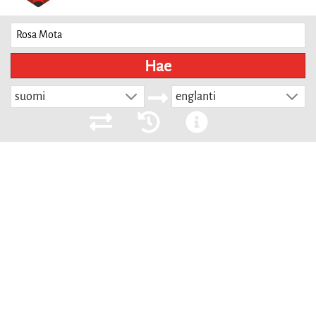
Hae
suomi
englanti