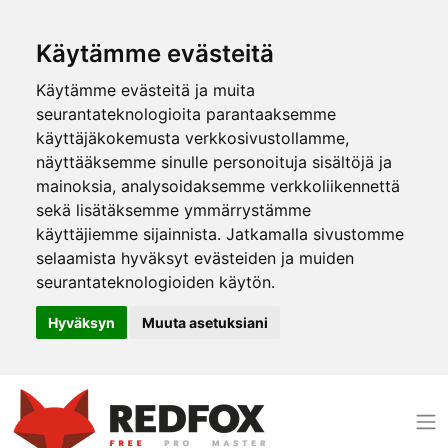
Käytämme evästeitä
Käytämme evästeitä ja muita
seurantateknologioita parantaaksemme
käyttäjäkokemusta verkkosivustollamme,
näyttääksemme sinulle personoituja sisältöjä ja
mainoksia, analysoidaksemme verkkoliikennettä
sekä lisätäksemme ymmärrystämme
käyttäjiemme sijainnista. Jatkamalla sivustomme
selaamista hyväksyt evästeiden ja muiden
seurantateknologioiden käytön.
Hyväksyn
Muuta asetuksiani