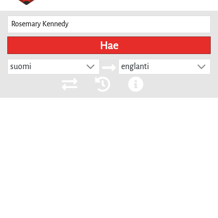
Hae
suomi
englanti