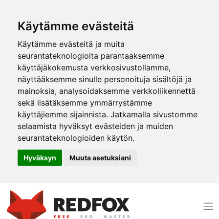
Käytämme evästeitä
Käytämme evästeitä ja muita
seurantateknologioita parantaaksemme
käyttäjäkokemusta verkkosivustollamme,
näyttääksemme sinulle personoituja sisältöjä ja
mainoksia, analysoidaksemme verkkoliikennettä
sekä lisätäksemme ymmärrystämme
käyttäjiemme sijainnista. Jatkamalla sivustomme
selaamista hyväksyt evästeiden ja muiden
seurantateknologioiden käytön.
Hyväksyn
Muuta asetuksiani