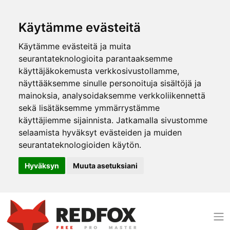
Käytämme evästeitä
Käytämme evästeitä ja muita
seurantateknologioita parantaaksemme
käyttäjäkokemusta verkkosivustollamme,
näyttääksemme sinulle personoituja sisältöjä ja
mainoksia, analysoidaksemme verkkoliikennettä
sekä lisätäksemme ymmärrystämme
käyttäjiemme sijainnista. Jatkamalla sivustomme
selaamista hyväksyt evästeiden ja muiden
seurantateknologioiden käytön.
Hyväksyn
Muuta asetuksiani