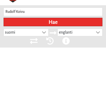
Hae
suomi
englanti