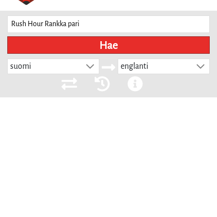
Hae
suomi
englanti