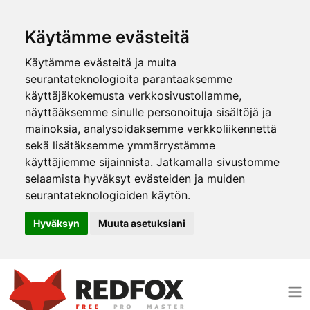
Käytämme evästeitä
Käytämme evästeitä ja muita
seurantateknologioita parantaaksemme
käyttäjäkokemusta verkkosivustollamme,
näyttääksemme sinulle personoituja sisältöjä ja
mainoksia, analysoidaksemme verkkoliikennettä
sekä lisätäksemme ymmärrystämme
käyttäjiemme sijainnista. Jatkamalla sivustomme
selaamista hyväksyt evästeiden ja muiden
seurantateknologioiden käytön.
Hyväksyn
Muuta asetuksiani