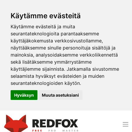
Käytämme evästeitä
Käytämme evästeitä ja muita
seurantateknologioita parantaaksemme
käyttäjäkokemusta verkkosivustollamme,
näyttääksemme sinulle personoituja sisältöjä ja
mainoksia, analysoidaksemme verkkoliikennettä
sekä lisätäksemme ymmärrystämme
käyttäjiemme sijainnista. Jatkamalla sivustomme
selaamista hyväksyt evästeiden ja muiden
seurantateknologioiden käytön.
Hyväksyn
Muuta asetuksiani