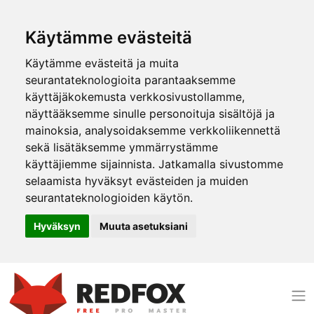
Käytämme evästeitä
Käytämme evästeitä ja muita
seurantateknologioita parantaaksemme
käyttäjäkokemusta verkkosivustollamme,
näyttääksemme sinulle personoituja sisältöjä ja
mainoksia, analysoidaksemme verkkoliikennettä
sekä lisätäksemme ymmärrystämme
käyttäjiemme sijainnista. Jatkamalla sivustomme
selaamista hyväksyt evästeiden ja muiden
seurantateknologioiden käytön.
Hyväksyn
Muuta asetuksiani