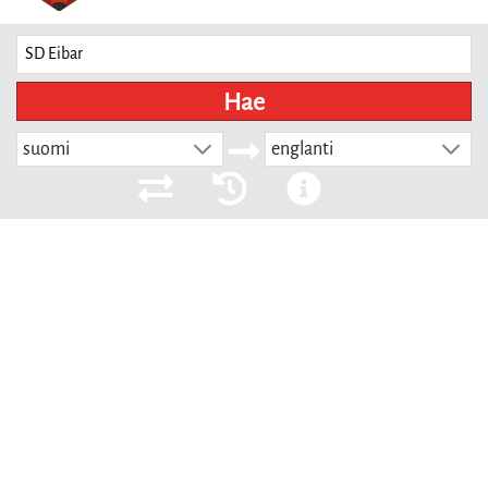
Hae
suomi
englanti