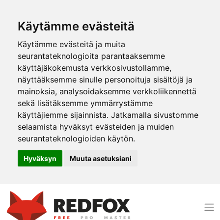
Käytämme evästeitä
Käytämme evästeitä ja muita
seurantateknologioita parantaaksemme
käyttäjäkokemusta verkkosivustollamme,
näyttääksemme sinulle personoituja sisältöjä ja
mainoksia, analysoidaksemme verkkoliikennettä
sekä lisätäksemme ymmärrystämme
käyttäjiemme sijainnista. Jatkamalla sivustomme
selaamista hyväksyt evästeiden ja muiden
seurantateknologioiden käytön.
Hyväksyn
Muuta asetuksiani