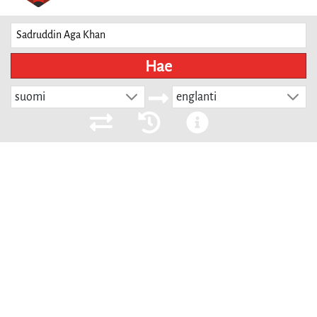
Hae
suomi
englanti