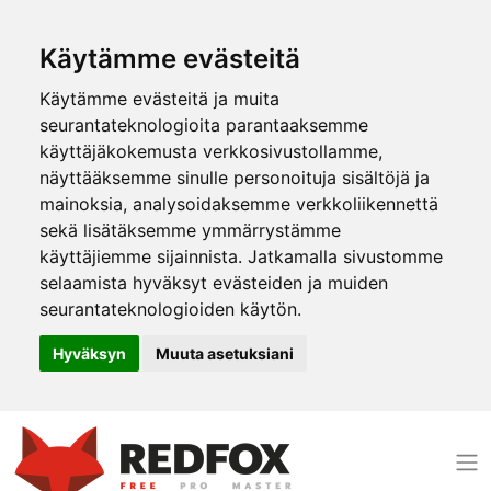
Käytämme evästeitä
Käytämme evästeitä ja muita
seurantateknologioita parantaaksemme
käyttäjäkokemusta verkkosivustollamme,
näyttääksemme sinulle personoituja sisältöjä ja
mainoksia, analysoidaksemme verkkoliikennettä
sekä lisätäksemme ymmärrystämme
käyttäjiemme sijainnista. Jatkamalla sivustomme
selaamista hyväksyt evästeiden ja muiden
seurantateknologioiden käytön.
Hyväksyn
Muuta asetuksiani