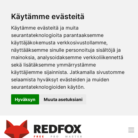
Käytämme evästeitä
Käytämme evästeitä ja muita
seurantateknologioita parantaaksemme
käyttäjäkokemusta verkkosivustollamme,
näyttääksemme sinulle personoituja sisältöjä ja
mainoksia, analysoidaksemme verkkoliikennettä
sekä lisätäksemme ymmärrystämme
käyttäjiemme sijainnista. Jatkamalla sivustomme
selaamista hyväksyt evästeiden ja muiden
seurantateknologioiden käytön.
Hyväksyn
Muuta asetuksiani