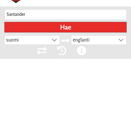
Hae
suomi
englanti