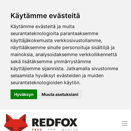
Käytämme evästeitä
Käytämme evästeitä ja muita
seurantateknologioita parantaaksemme
käyttäjäkokemusta verkkosivustollamme,
näyttääksemme sinulle personoituja sisältöjä ja
mainoksia, analysoidaksemme verkkoliikennettä
sekä lisätäksemme ymmärrystämme
käyttäjiemme sijainnista. Jatkamalla sivustomme
selaamista hyväksyt evästeiden ja muiden
seurantateknologioiden käytön.
Hyväksyn
Muuta asetuksiani