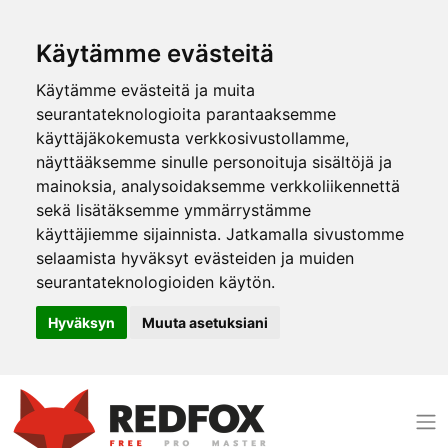
Käytämme evästeitä
Käytämme evästeitä ja muita
seurantateknologioita parantaaksemme
käyttäjäkokemusta verkkosivustollamme,
näyttääksemme sinulle personoituja sisältöjä ja
mainoksia, analysoidaksemme verkkoliikennettä
sekä lisätäksemme ymmärrystämme
käyttäjiemme sijainnista. Jatkamalla sivustomme
selaamista hyväksyt evästeiden ja muiden
seurantateknologioiden käytön.
Hyväksyn
Muuta asetuksiani