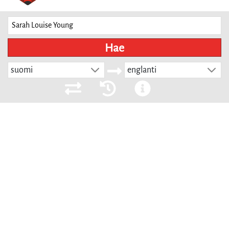
Hae
suomi
englanti