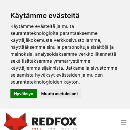
Käytämme evästeitä
Käytämme evästeitä ja muita
seurantateknologioita parantaaksemme
käyttäjäkokemusta verkkosivustollamme,
näyttääksemme sinulle personoituja sisältöjä ja
mainoksia, analysoidaksemme verkkoliikennettä
sekä lisätäksemme ymmärrystämme
käyttäjiemme sijainnista. Jatkamalla sivustomme
selaamista hyväksyt evästeiden ja muiden
seurantateknologioiden käytön.
Hyväksyn
Muuta asetuksiani