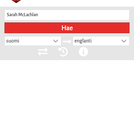
Hae
suomi
englanti