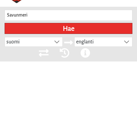
Hae
suomi
englanti