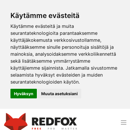
Käytämme evästeitä
Käytämme evästeitä ja muita
seurantateknologioita parantaaksemme
käyttäjäkokemusta verkkosivustollamme,
näyttääksemme sinulle personoituja sisältöjä ja
mainoksia, analysoidaksemme verkkoliikennettä
sekä lisätäksemme ymmärrystämme
käyttäjiemme sijainnista. Jatkamalla sivustomme
selaamista hyväksyt evästeiden ja muiden
seurantateknologioiden käytön.
Hyväksyn
Muuta asetuksiani