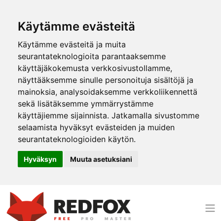
Käytämme evästeitä
Käytämme evästeitä ja muita
seurantateknologioita parantaaksemme
käyttäjäkokemusta verkkosivustollamme,
näyttääksemme sinulle personoituja sisältöjä ja
mainoksia, analysoidaksemme verkkoliikennettä
sekä lisätäksemme ymmärrystämme
käyttäjiemme sijainnista. Jatkamalla sivustomme
selaamista hyväksyt evästeiden ja muiden
seurantateknologioiden käytön.
Hyväksyn
Muuta asetuksiani