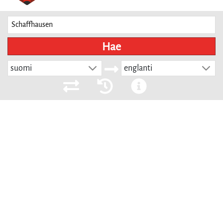
Hae
suomi
englanti