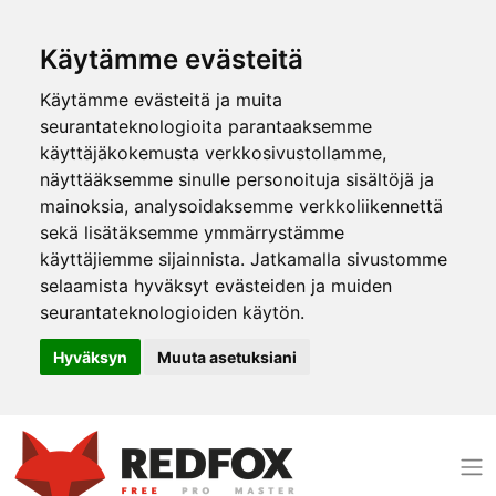
Käytämme evästeitä
Käytämme evästeitä ja muita
seurantateknologioita parantaaksemme
käyttäjäkokemusta verkkosivustollamme,
näyttääksemme sinulle personoituja sisältöjä ja
mainoksia, analysoidaksemme verkkoliikennettä
sekä lisätäksemme ymmärrystämme
käyttäjiemme sijainnista. Jatkamalla sivustomme
selaamista hyväksyt evästeiden ja muiden
seurantateknologioiden käytön.
Hyväksyn
Muuta asetuksiani