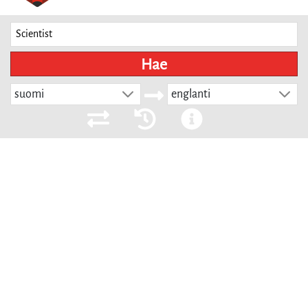
Hae
suomi
englanti