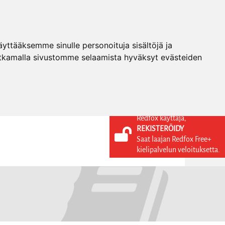
ttääksemme sinulle personoituja sisältöjä ja
tkamalla sivustomme selaamista hyväksyt evästeiden
Redfox käyttäjä,
REKISTERÖIDY
KIELI
KIRJAUDU SISÄÄN
Saat laajan Redfox Free+
REKISTERÖIDY
FI
kielipalvelun veloituksetta.