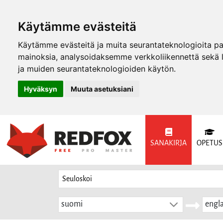
Käytämme evästeitä
Käytämme evästeitä ja muita seurantateknologioita p
mainoksia, analysoidaksemme verkkoliikennettä sekä
ja muiden seurantateknologioiden käytön.
Hyväksyn
Muuta asetuksiani
SANAKIRJA
OPETUS
suomi
engla