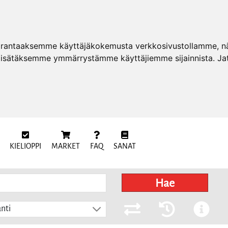
arantaaksemme käyttäjäkokemusta verkkosivustollamme, näy
 lisätäksemme ymmärrystämme käyttäjiemme sijainnista. Ja
KIELIOPPI
MARKET
FAQ
SANAT
Hae
nti