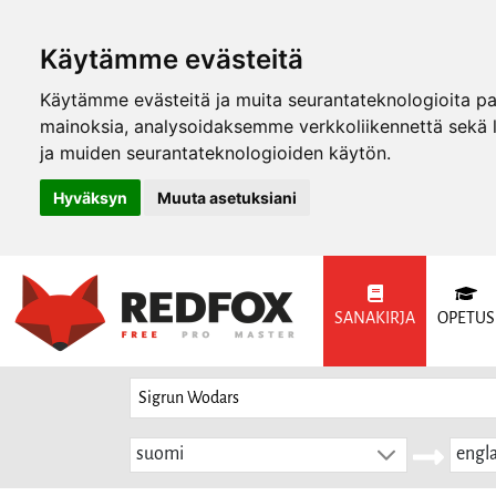
Käytämme evästeitä
Käytämme evästeitä ja muita seurantateknologioita p
mainoksia, analysoidaksemme verkkoliikennettä sekä
ja muiden seurantateknologioiden käytön.
Hyväksyn
Muuta asetuksiani
SANAKIRJA
OPETUS
suomi
engla