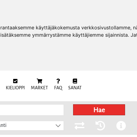
arantaaksemme käyttäjäkokemusta verkkosivustollamme, näy
 lisätäksemme ymmärrystämme käyttäjiemme sijainnista. Ja
KIELIOPPI
MARKET
FAQ
SANAT
Hae
nti