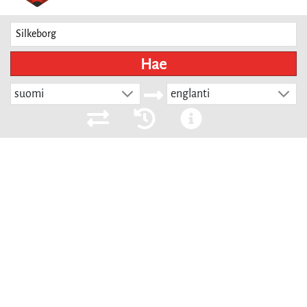
Hae
suomi
englanti