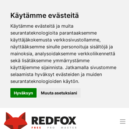
Käytämme evästeitä
Käytämme evästeitä ja muita
seurantateknologioita parantaaksemme
käyttäjäkokemusta verkkosivustollamme,
näyttääksemme sinulle personoituja sisältöjä ja
mainoksia, analysoidaksemme verkkoliikennettä
sekä lisätäksemme ymmärrystämme
käyttäjiemme sijainnista. Jatkamalla sivustomme
selaamista hyväksyt evästeiden ja muiden
seurantateknologioiden käytön.
Hyväksyn
Muuta asetuksiani