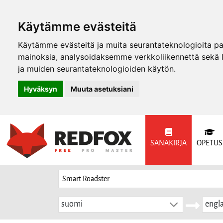
Käytämme evästeitä
Käytämme evästeitä ja muita seurantateknologioita p
mainoksia, analysoidaksemme verkkoliikennettä sekä
ja muiden seurantateknologioiden käytön.
Hyväksyn
Muuta asetuksiani
SANAKIRJA
OPETUS
suomi
engla