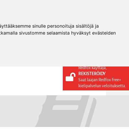
ttääksemme sinulle personoituja sisältöjä ja
tkamalla sivustomme selaamista hyväksyt evästeiden
Redfox käyttäjä,
REKISTERÖIDY
KIELI
KIRJAUDU SISÄÄN
Saat laajan Redfox Free+
REKISTERÖIDY
FI
kielipalvelun veloituksetta.