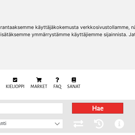
arantaaksemme käyttäjäkokemusta verkkosivustollamme, näy
 lisätäksemme ymmärrystämme käyttäjiemme sijainnista. Ja
KIELIOPPI
MARKET
FAQ
SANAT
Hae
nti