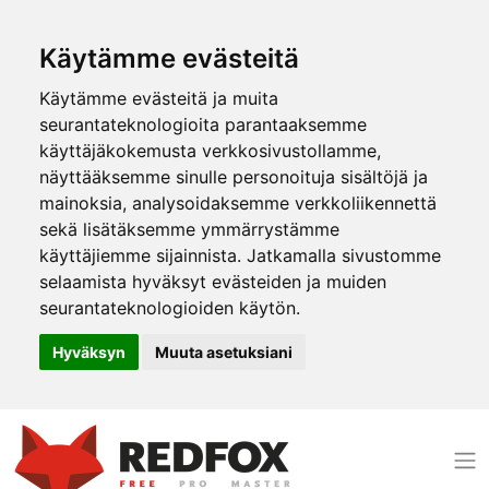
Käytämme evästeitä
Käytämme evästeitä ja muita
seurantateknologioita parantaaksemme
käyttäjäkokemusta verkkosivustollamme,
näyttääksemme sinulle personoituja sisältöjä ja
mainoksia, analysoidaksemme verkkoliikennettä
sekä lisätäksemme ymmärrystämme
käyttäjiemme sijainnista. Jatkamalla sivustomme
selaamista hyväksyt evästeiden ja muiden
seurantateknologioiden käytön.
Hyväksyn
Muuta asetuksiani