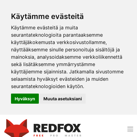
Käytämme evästeitä
Käytämme evästeitä ja muita
seurantateknologioita parantaaksemme
käyttäjäkokemusta verkkosivustollamme,
näyttääksemme sinulle personoituja sisältöjä ja
mainoksia, analysoidaksemme verkkoliikennettä
sekä lisätäksemme ymmärrystämme
käyttäjiemme sijainnista. Jatkamalla sivustomme
selaamista hyväksyt evästeiden ja muiden
seurantateknologioiden käytön.
Hyväksyn
Muuta asetuksiani