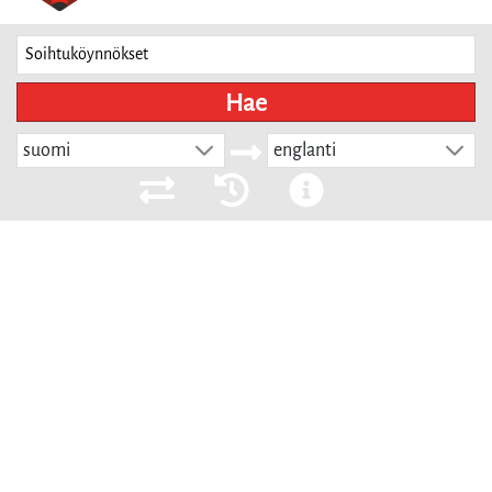
Hae
suomi
englanti