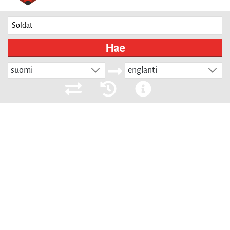
Hae
suomi
englanti