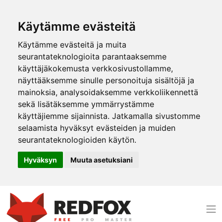
Käytämme evästeitä
Käytämme evästeitä ja muita
seurantateknologioita parantaaksemme
käyttäjäkokemusta verkkosivustollamme,
näyttääksemme sinulle personoituja sisältöjä ja
mainoksia, analysoidaksemme verkkoliikennettä
sekä lisätäksemme ymmärrystämme
käyttäjiemme sijainnista. Jatkamalla sivustomme
selaamista hyväksyt evästeiden ja muiden
seurantateknologioiden käytön.
Hyväksyn
Muuta asetuksiani