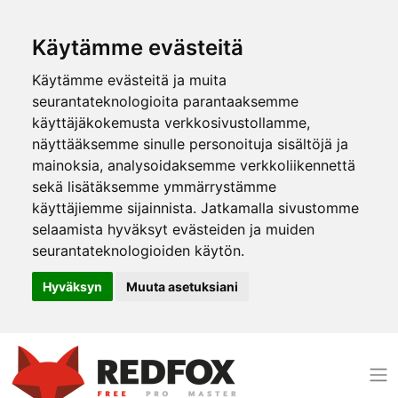
Käytämme evästeitä
Käytämme evästeitä ja muita
seurantateknologioita parantaaksemme
käyttäjäkokemusta verkkosivustollamme,
näyttääksemme sinulle personoituja sisältöjä ja
mainoksia, analysoidaksemme verkkoliikennettä
sekä lisätäksemme ymmärrystämme
käyttäjiemme sijainnista. Jatkamalla sivustomme
selaamista hyväksyt evästeiden ja muiden
seurantateknologioiden käytön.
Hyväksyn
Muuta asetuksiani