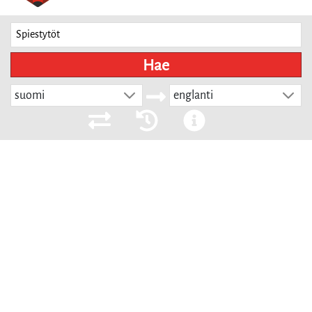
Hae
suomi
englanti