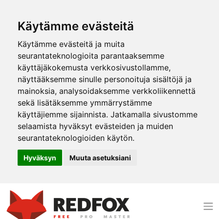
Käytämme evästeitä
Käytämme evästeitä ja muita
seurantateknologioita parantaaksemme
käyttäjäkokemusta verkkosivustollamme,
näyttääksemme sinulle personoituja sisältöjä ja
mainoksia, analysoidaksemme verkkoliikennettä
sekä lisätäksemme ymmärrystämme
käyttäjiemme sijainnista. Jatkamalla sivustomme
selaamista hyväksyt evästeiden ja muiden
seurantateknologioiden käytön.
Hyväksyn
Muuta asetuksiani