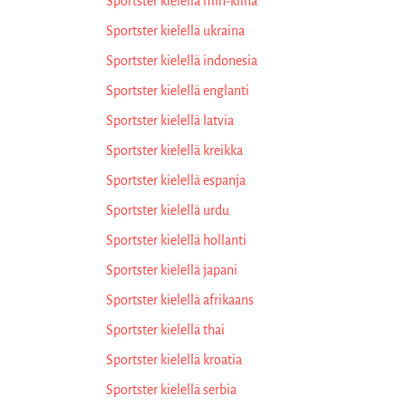
Sportster kielellä min-kiina
Sportster kielellä ukraina
Sportster kielellä indonesia
Sportster kielellä englanti
Sportster kielellä latvia
Sportster kielellä kreikka
Sportster kielellä espanja
Sportster kielellä urdu
Sportster kielellä hollanti
Sportster kielellä japani
Sportster kielellä afrikaans
Sportster kielellä thai
Sportster kielellä kroatia
Sportster kielellä serbia