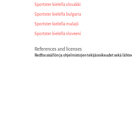
Sportster kielellä slovakki
Sportster kielellä bulgaria
Sportster kielellä malaiji
Sportster kielellä sloveeni
References and licenses
Redfox sisällön ja ohjelmistojen tekijänoikeudet sekä lähte