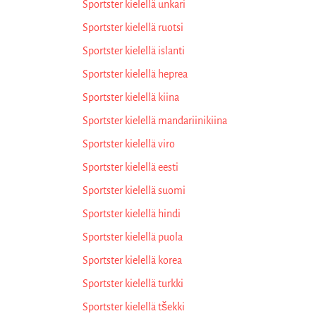
Sportster kielellä unkari
Sportster kielellä ruotsi
Sportster kielellä islanti
Sportster kielellä heprea
Sportster kielellä kiina
Sportster kielellä mandariinikiina
Sportster kielellä viro
Sportster kielellä eesti
Sportster kielellä suomi
Sportster kielellä hindi
Sportster kielellä puola
Sportster kielellä korea
Sportster kielellä turkki
Sportster kielellä tšekki