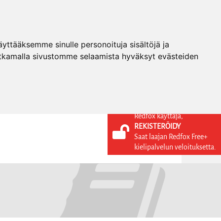
ttääksemme sinulle personoituja sisältöjä ja
tkamalla sivustomme selaamista hyväksyt evästeiden
Redfox käyttäjä,
REKISTERÖIDY
KIELI
KIRJAUDU SISÄÄN
Saat laajan Redfox Free+
REKISTERÖIDY
FI
kielipalvelun veloituksetta.