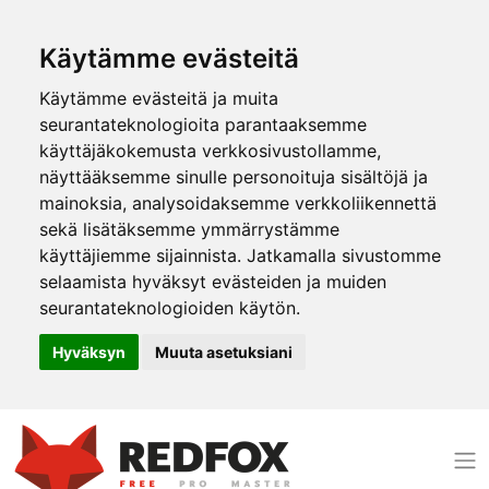
Käytämme evästeitä
Käytämme evästeitä ja muita
seurantateknologioita parantaaksemme
käyttäjäkokemusta verkkosivustollamme,
näyttääksemme sinulle personoituja sisältöjä ja
mainoksia, analysoidaksemme verkkoliikennettä
sekä lisätäksemme ymmärrystämme
käyttäjiemme sijainnista. Jatkamalla sivustomme
selaamista hyväksyt evästeiden ja muiden
seurantateknologioiden käytön.
Hyväksyn
Muuta asetuksiani