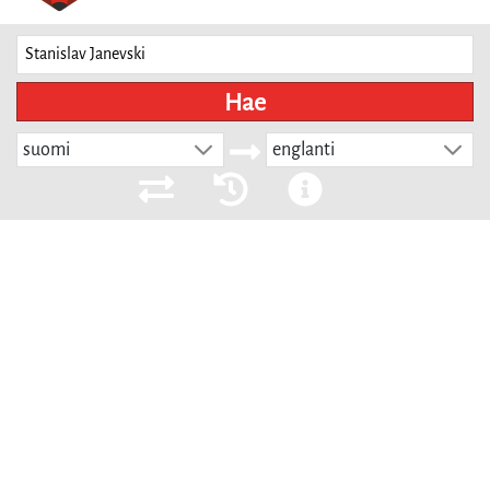
Hae
suomi
englanti