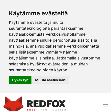
Käytämme evästeitä
Käytämme evästeitä ja muita
seurantateknologioita parantaaksemme
käyttäjäkokemusta verkkosivustollamme,
näyttääksemme sinulle personoituja sisältöjä ja
mainoksia, analysoidaksemme verkkoliikennettä
sekä lisätäksemme ymmärrystämme
käyttäjiemme sijainnista. Jatkamalla sivustomme
selaamista hyväksyt evästeiden ja muiden
seurantateknologioiden käytön.
Hyväksyn
Muuta asetuksiani