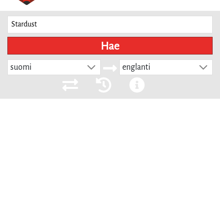
Hae
suomi
englanti