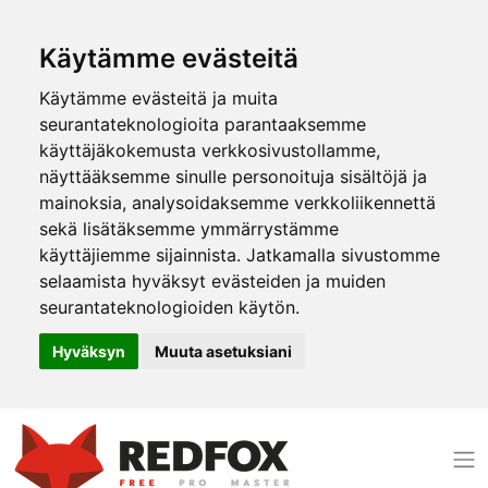
Käytämme evästeitä
Käytämme evästeitä ja muita
seurantateknologioita parantaaksemme
käyttäjäkokemusta verkkosivustollamme,
näyttääksemme sinulle personoituja sisältöjä ja
mainoksia, analysoidaksemme verkkoliikennettä
sekä lisätäksemme ymmärrystämme
käyttäjiemme sijainnista. Jatkamalla sivustomme
selaamista hyväksyt evästeiden ja muiden
seurantateknologioiden käytön.
Hyväksyn
Muuta asetuksiani