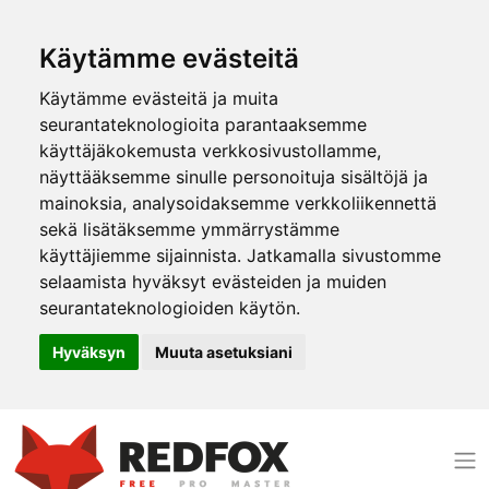
Käytämme evästeitä
Käytämme evästeitä ja muita
seurantateknologioita parantaaksemme
käyttäjäkokemusta verkkosivustollamme,
näyttääksemme sinulle personoituja sisältöjä ja
mainoksia, analysoidaksemme verkkoliikennettä
sekä lisätäksemme ymmärrystämme
käyttäjiemme sijainnista. Jatkamalla sivustomme
selaamista hyväksyt evästeiden ja muiden
seurantateknologioiden käytön.
Hyväksyn
Muuta asetuksiani