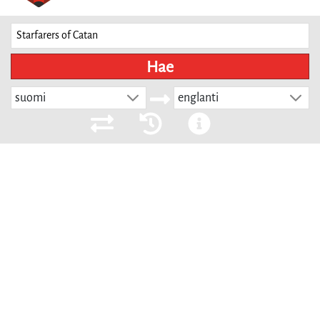
Hae
suomi
englanti