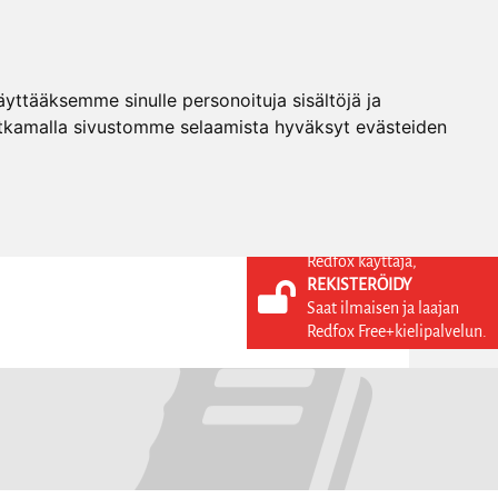
ttääksemme sinulle personoituja sisältöjä ja
tkamalla sivustomme selaamista hyväksyt evästeiden
Redfox käyttäjä,
REKISTERÖIDY
KIELI
KIRJAUDU SISÄÄN
Saat ilmaisen ja laajan
REKISTERÖIDY
FI
Redfox Free+kielipalvelun.