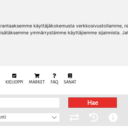
arantaaksemme käyttäjäkokemusta verkkosivustollamme, näy
 lisätäksemme ymmärrystämme käyttäjiemme sijainnista. Ja
KIELIOPPI
MARKET
FAQ
SANAT
Hae
nti