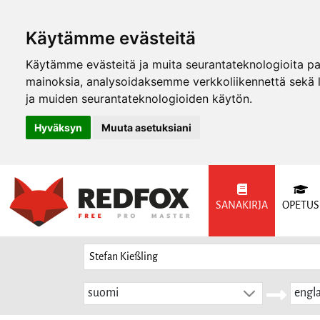
Käytämme evästeitä
Käytämme evästeitä ja muita seurantateknologioita p
mainoksia, analysoidaksemme verkkoliikennettä sekä
ja muiden seurantateknologioiden käytön.
Hyväksyn
Muuta asetuksiani
SANAKIRJA
OPETUS
suomi
engla