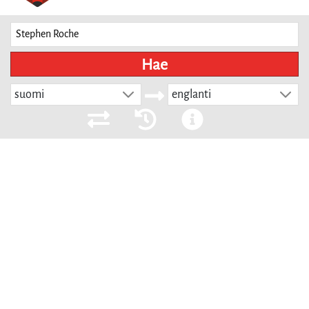
Hae
suomi
englanti