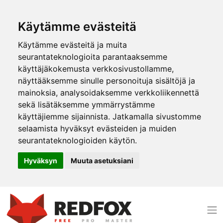
Käytämme evästeitä
Käytämme evästeitä ja muita
seurantateknologioita parantaaksemme
käyttäjäkokemusta verkkosivustollamme,
näyttääksemme sinulle personoituja sisältöjä ja
mainoksia, analysoidaksemme verkkoliikennettä
sekä lisätäksemme ymmärrystämme
käyttäjiemme sijainnista. Jatkamalla sivustomme
selaamista hyväksyt evästeiden ja muiden
seurantateknologioiden käytön.
Hyväksyn
Muuta asetuksiani