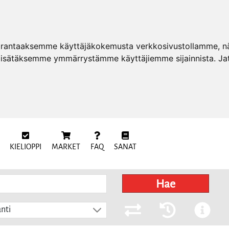
arantaaksemme käyttäjäkokemusta verkkosivustollamme, näy
 lisätäksemme ymmärrystämme käyttäjiemme sijainnista. Ja
KIELIOPPI
MARKET
FAQ
SANAT
Hae
nti