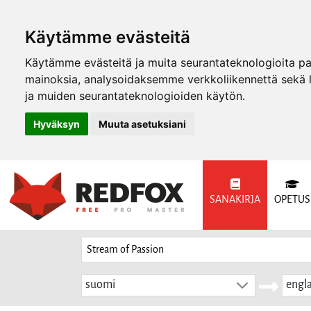
Käytämme evästeitä
Käytämme evästeitä ja muita seurantateknologioita p
mainoksia, analysoidaksemme verkkoliikennettä sekä
ja muiden seurantateknologioiden käytön.
Hyväksyn
Muuta asetuksiani
SANAKIRJA
OPETUS
suomi
engla