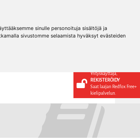
ttääksemme sinulle personoituja sisältöjä ja
tkamalla sivustomme selaamista hyväksyt evästeiden
Yrityskäyttäjä,
REKISTERÖIDY
KIELI
KIRJAUDU SISÄÄN
Saat laajan Redfox Free+
REKISTERÖIDY
FI
kielipalvelun.