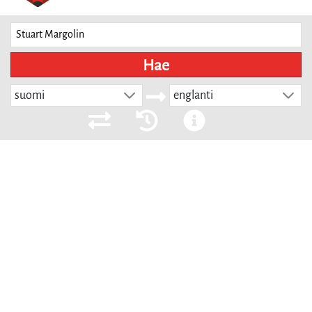
Hae
suomi
englanti