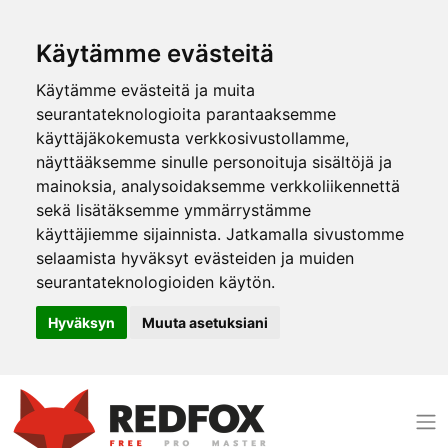
Käytämme evästeitä
Käytämme evästeitä ja muita
seurantateknologioita parantaaksemme
käyttäjäkokemusta verkkosivustollamme,
näyttääksemme sinulle personoituja sisältöjä ja
mainoksia, analysoidaksemme verkkoliikennettä
sekä lisätäksemme ymmärrystämme
käyttäjiemme sijainnista. Jatkamalla sivustomme
selaamista hyväksyt evästeiden ja muiden
seurantateknologioiden käytön.
Hyväksyn
Muuta asetuksiani