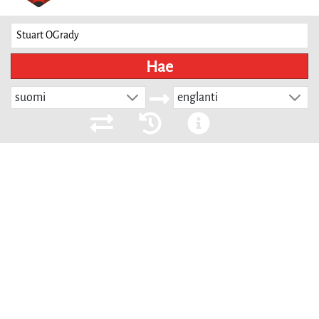
Hae
suomi
englanti