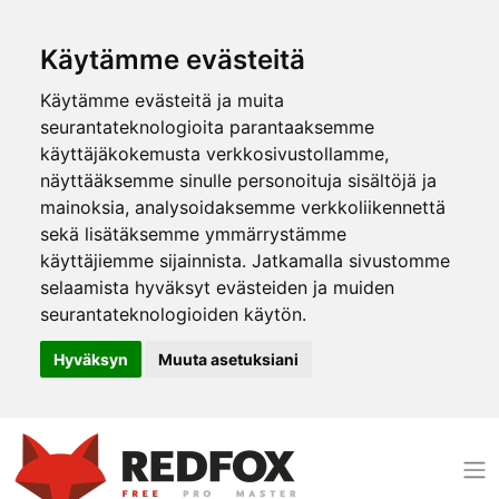
Käytämme evästeitä
Käytämme evästeitä ja muita
seurantateknologioita parantaaksemme
käyttäjäkokemusta verkkosivustollamme,
näyttääksemme sinulle personoituja sisältöjä ja
mainoksia, analysoidaksemme verkkoliikennettä
sekä lisätäksemme ymmärrystämme
käyttäjiemme sijainnista. Jatkamalla sivustomme
selaamista hyväksyt evästeiden ja muiden
seurantateknologioiden käytön.
Hyväksyn
Muuta asetuksiani