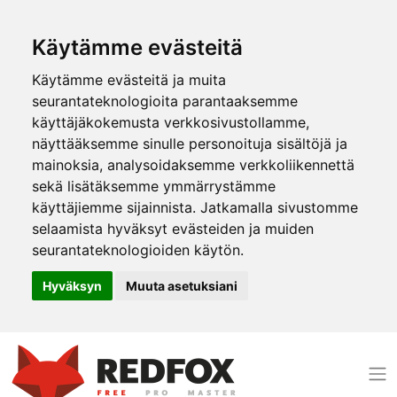
Käytämme evästeitä
Käytämme evästeitä ja muita
seurantateknologioita parantaaksemme
käyttäjäkokemusta verkkosivustollamme,
näyttääksemme sinulle personoituja sisältöjä ja
mainoksia, analysoidaksemme verkkoliikennettä
sekä lisätäksemme ymmärrystämme
käyttäjiemme sijainnista. Jatkamalla sivustomme
selaamista hyväksyt evästeiden ja muiden
seurantateknologioiden käytön.
Hyväksyn
Muuta asetuksiani