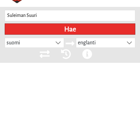
Hae
suomi
englanti