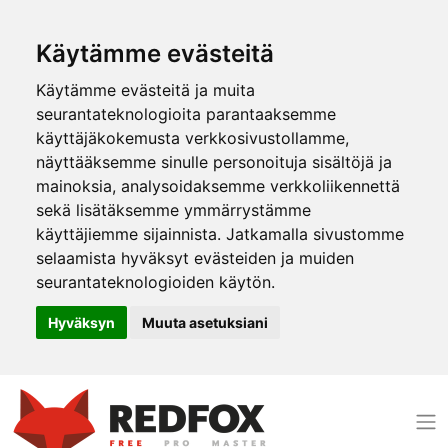
Käytämme evästeitä
Käytämme evästeitä ja muita
seurantateknologioita parantaaksemme
käyttäjäkokemusta verkkosivustollamme,
näyttääksemme sinulle personoituja sisältöjä ja
mainoksia, analysoidaksemme verkkoliikennettä
sekä lisätäksemme ymmärrystämme
käyttäjiemme sijainnista. Jatkamalla sivustomme
selaamista hyväksyt evästeiden ja muiden
seurantateknologioiden käytön.
Hyväksyn
Muuta asetuksiani