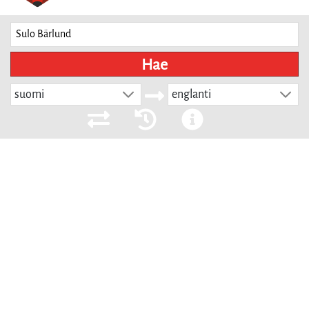
Hae
suomi
englanti