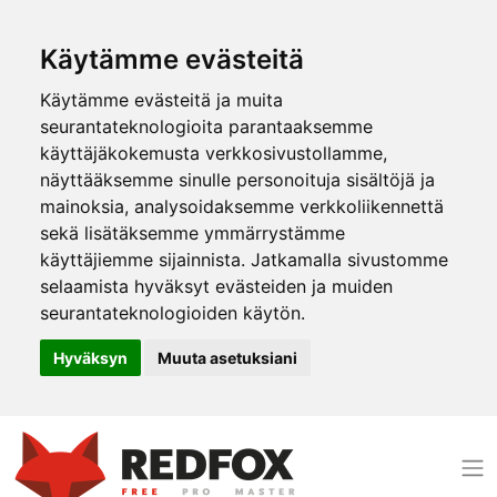
Käytämme evästeitä
Käytämme evästeitä ja muita
seurantateknologioita parantaaksemme
käyttäjäkokemusta verkkosivustollamme,
näyttääksemme sinulle personoituja sisältöjä ja
mainoksia, analysoidaksemme verkkoliikennettä
sekä lisätäksemme ymmärrystämme
käyttäjiemme sijainnista. Jatkamalla sivustomme
selaamista hyväksyt evästeiden ja muiden
seurantateknologioiden käytön.
Hyväksyn
Muuta asetuksiani