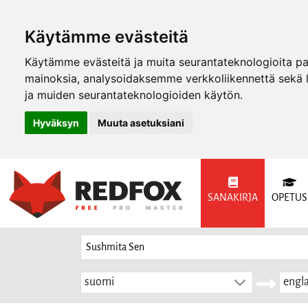
Käytämme evästeitä
Käytämme evästeitä ja muita seurantateknologioita p
mainoksia, analysoidaksemme verkkoliikennettä sekä
ja muiden seurantateknologioiden käytön.
Hyväksyn
Muuta asetuksiani
SANAKIRJA
OPETUS
suomi
engla