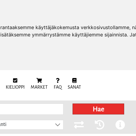
arantaaksemme käyttäjäkokemusta verkkosivustollamme, näy
 lisätäksemme ymmärrystämme käyttäjiemme sijainnista. Ja
KIELIOPPI
MARKET
FAQ
SANAT
Hae
nti