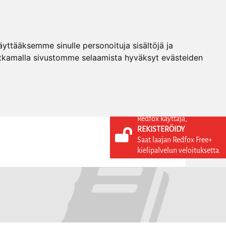
ttääksemme sinulle personoituja sisältöjä ja
tkamalla sivustomme selaamista hyväksyt evästeiden
Redfox käyttäjä,
REKISTERÖIDY
KIELI
KIRJAUDU SISÄÄN
Saat laajan Redfox Free+
REKISTERÖIDY
FI
kielipalvelun veloituksetta.