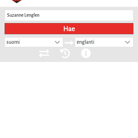
Hae
suomi
englanti