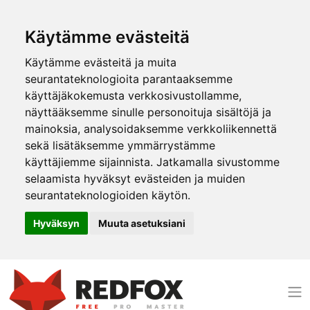
Käytämme evästeitä
Käytämme evästeitä ja muita
seurantateknologioita parantaaksemme
käyttäjäkokemusta verkkosivustollamme,
näyttääksemme sinulle personoituja sisältöjä ja
mainoksia, analysoidaksemme verkkoliikennettä
sekä lisätäksemme ymmärrystämme
käyttäjiemme sijainnista. Jatkamalla sivustomme
selaamista hyväksyt evästeiden ja muiden
seurantateknologioiden käytön.
Hyväksyn
Muuta asetuksiani