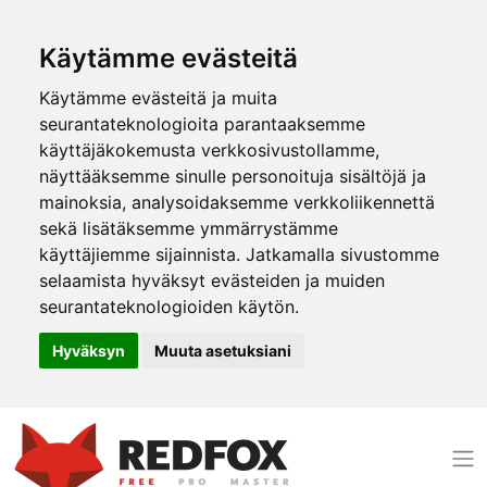
Käytämme evästeitä
Käytämme evästeitä ja muita
seurantateknologioita parantaaksemme
käyttäjäkokemusta verkkosivustollamme,
näyttääksemme sinulle personoituja sisältöjä ja
mainoksia, analysoidaksemme verkkoliikennettä
sekä lisätäksemme ymmärrystämme
käyttäjiemme sijainnista. Jatkamalla sivustomme
selaamista hyväksyt evästeiden ja muiden
seurantateknologioiden käytön.
Hyväksyn
Muuta asetuksiani