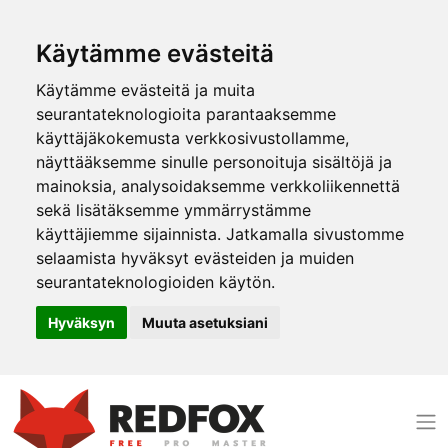
Käytämme evästeitä
Käytämme evästeitä ja muita
seurantateknologioita parantaaksemme
käyttäjäkokemusta verkkosivustollamme,
näyttääksemme sinulle personoituja sisältöjä ja
mainoksia, analysoidaksemme verkkoliikennettä
sekä lisätäksemme ymmärrystämme
käyttäjiemme sijainnista. Jatkamalla sivustomme
selaamista hyväksyt evästeiden ja muiden
seurantateknologioiden käytön.
Hyväksyn
Muuta asetuksiani