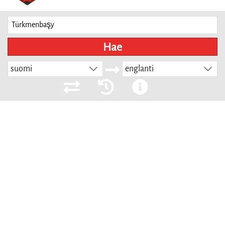
Hae
suomi
englanti