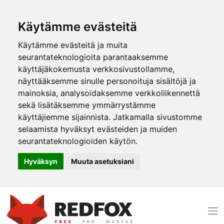
Käytämme evästeitä
Käytämme evästeitä ja muita
seurantateknologioita parantaaksemme
käyttäjäkokemusta verkkosivustollamme,
näyttääksemme sinulle personoituja sisältöjä ja
mainoksia, analysoidaksemme verkkoliikennettä
sekä lisätäksemme ymmärrystämme
käyttäjiemme sijainnista. Jatkamalla sivustomme
selaamista hyväksyt evästeiden ja muiden
seurantateknologioiden käytön.
Hyväksyn
Muuta asetuksiani