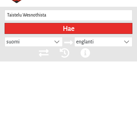
Hae
suomi
englanti