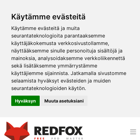
Käytämme evästeitä
Käytämme evästeitä ja muita
seurantateknologioita parantaaksemme
käyttäjäkokemusta verkkosivustollamme,
näyttääksemme sinulle personoituja sisältöjä ja
mainoksia, analysoidaksemme verkkoliikennettä
sekä lisätäksemme ymmärrystämme
käyttäjiemme sijainnista. Jatkamalla sivustomme
selaamista hyväksyt evästeiden ja muiden
seurantateknologioiden käytön.
Hyväksyn
Muuta asetuksiani