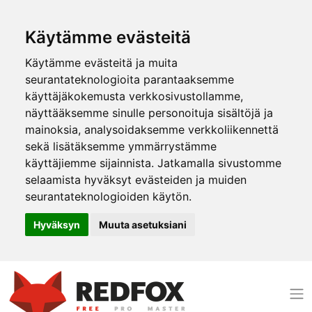
Käytämme evästeitä
Käytämme evästeitä ja muita
seurantateknologioita parantaaksemme
käyttäjäkokemusta verkkosivustollamme,
näyttääksemme sinulle personoituja sisältöjä ja
mainoksia, analysoidaksemme verkkoliikennettä
sekä lisätäksemme ymmärrystämme
käyttäjiemme sijainnista. Jatkamalla sivustomme
selaamista hyväksyt evästeiden ja muiden
seurantateknologioiden käytön.
Hyväksyn
Muuta asetuksiani