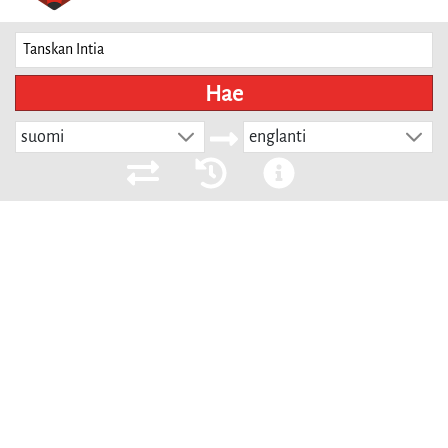
Hae
suomi
englanti