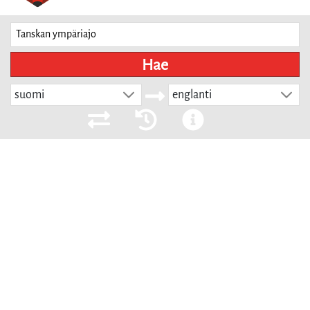
Hae
suomi
englanti