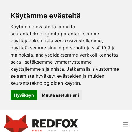
Käytämme evästeitä
Käytämme evästeitä ja muita
seurantateknologioita parantaaksemme
käyttäjäkokemusta verkkosivustollamme,
näyttääksemme sinulle personoituja sisältöjä ja
mainoksia, analysoidaksemme verkkoliikennettä
sekä lisätäksemme ymmärrystämme
käyttäjiemme sijainnista. Jatkamalla sivustomme
selaamista hyväksyt evästeiden ja muiden
seurantateknologioiden käytön.
Hyväksyn
Muuta asetuksiani