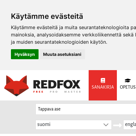
Käytämme evästeitä
Käytämme evästeitä ja muita seurantateknologioita p
mainoksia, analysoidaksemme verkkoliikennettä sekä
ja muiden seurantateknologioiden käytön.
Hyväksyn
Muuta asetuksiani
SANAKIRJA
OPETUS
suomi
engla