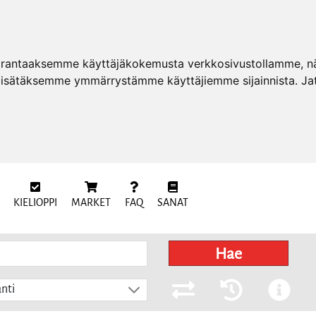
arantaaksemme käyttäjäkokemusta verkkosivustollamme, näy
 lisätäksemme ymmärrystämme käyttäjiemme sijainnista. Ja
KIELIOPPI
MARKET
FAQ
SANAT
Hae
nti