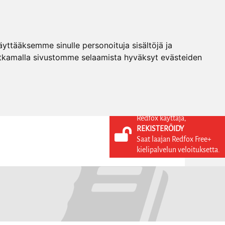
ttääksemme sinulle personoituja sisältöjä ja
tkamalla sivustomme selaamista hyväksyt evästeiden
Redfox käyttäjä,
REKISTERÖIDY
KIELI
KIRJAUDU SISÄÄN
Saat laajan Redfox Free+
REKISTERÖIDY
FI
kielipalvelun veloituksetta.