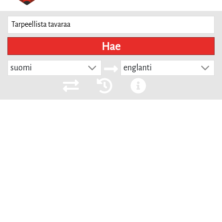
Hae
suomi
englanti