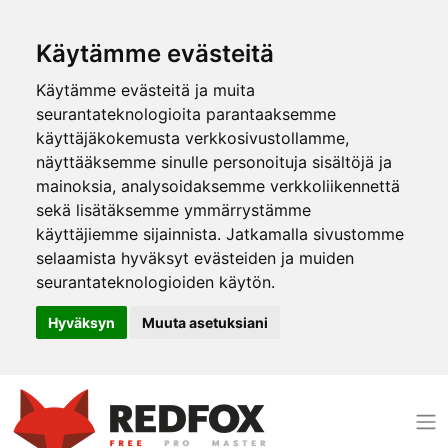
Käytämme evästeitä
Käytämme evästeitä ja muita
seurantateknologioita parantaaksemme
käyttäjäkokemusta verkkosivustollamme,
näyttääksemme sinulle personoituja sisältöjä ja
mainoksia, analysoidaksemme verkkoliikennettä
sekä lisätäksemme ymmärrystämme
käyttäjiemme sijainnista. Jatkamalla sivustomme
selaamista hyväksyt evästeiden ja muiden
seurantateknologioiden käytön.
Hyväksyn
Muuta asetuksiani