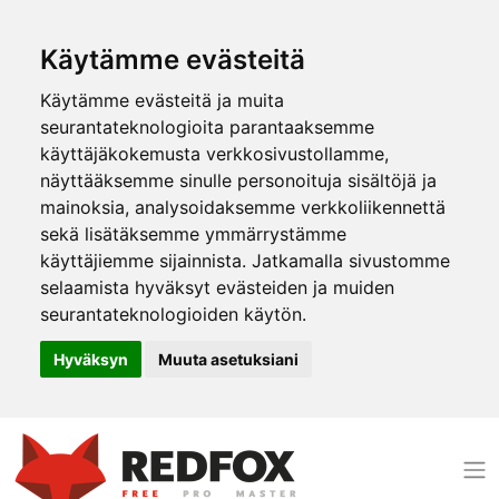
Käytämme evästeitä
Käytämme evästeitä ja muita
seurantateknologioita parantaaksemme
käyttäjäkokemusta verkkosivustollamme,
näyttääksemme sinulle personoituja sisältöjä ja
mainoksia, analysoidaksemme verkkoliikennettä
sekä lisätäksemme ymmärrystämme
käyttäjiemme sijainnista. Jatkamalla sivustomme
selaamista hyväksyt evästeiden ja muiden
seurantateknologioiden käytön.
Hyväksyn
Muuta asetuksiani