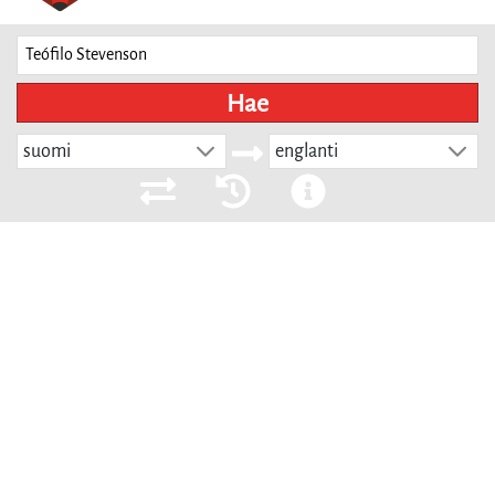
Hae
suomi
englanti